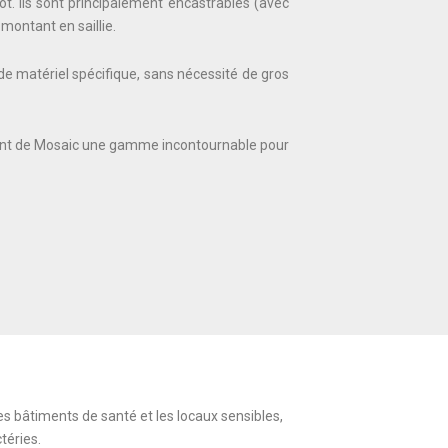
t. Ils sont principalement encastrables (avec
montant en saillie.
 de matériel spécifique, sans nécessité de gros
n font de Mosaic une gamme incontournable pour
s bâtiments de santé et les locaux sensibles,
téries.